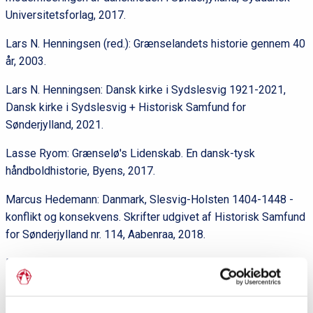
Universitetsforlag, 2017.
Lars N. Henningsen (red.): Grænselandets historie gennem 40
år, 2003.
Lars N. Henningsen: Dansk kirke i Sydslesvig 1921-2021,
Dansk kirke i Sydslesvig + Historisk Samfund for
Sønderjylland, 2021.
Lasse Ryom: Grænselø's Lidenskab. En dansk-tysk
håndboldhistorie, Byens, 2017.
Marcus Hedemann: Danmark, Slesvig-Holsten 1404-1448 -
konflikt og konsekvens. Skrifter udgivet af Historisk Samfund
for Sønderjylland nr. 114, Aabenraa, 2018.
Martin Schwarz Lausten: Biskoppen og jødeforfølgelserne.
Hans Fuglsang-Damgaards kamp mod antisemitismen i
1930'erne og 1940'erne, Kristeligt Dagblads Forlag, 2020.