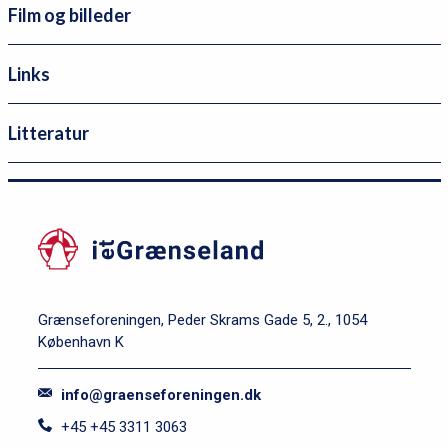
v
Film og billeder
i
c
Links
e
m
Litteratur
e
n
P
u
r
l
i
e
m
v
æ
e
Grænseforeningen, Peder Skrams Gade 5, 2., 1054
r
København K
l
n
2
a
info@graenseforeningen.dk
v
+45 +45 3311 3063
i