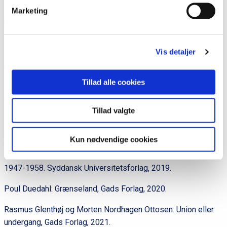
Mogens Rostgaard Nissen: Karl Otto Meyer. Politiker,
Marketing
publicist, polemiker, Syddansk Universitetsforlag, 2018.
National Identitet – fem foredrag om dansk og tysk
Vis detaljer
identitetsfølelse i grænselandet, Institut for
Grænseregionsforskning, 1994.
Tillad alle cookies
Nationalpark Vadehavet (Klaus Melbye m.fl.), forlaget
Vestenvind, 2015.
Tillad valgte
Nina Jebsen: Vær tro!, Museum Sønderjylland – Sønderborg
Slot, 2012 (Også tysk udgave).
Kun nødvendige cookies
Peter Hertel Rasmussen: Den danske tysklandsbrigade
1947-1958. Syddansk Universitetsforlag, 2019.
Poul Duedahl: Grænseland, Gads Forlag, 2020.
Rasmus Glenthøj og Morten Nordhagen Ottosen: Union eller
undergang, Gads Forlag, 2021.