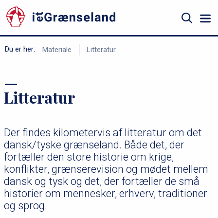
Gå
til
hovedindhold
Søg
B
Du er her:
Materiale
Litteratur
r
ø
Litteratur
d
k
r
Der findes kilometervis af litteratur om det
u
dansk/tyske grænseland. Både det, der
m
fortæller den store historie om krige,
m
konflikter, grænserevision og mødet mellem
dansk og tysk og det, der fortæller de små
e
historier om mennesker, erhverv, traditioner
og sprog.