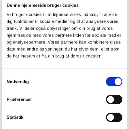
Denne hjemmeside bruger cookies
Martin Bo Nørregård, Niels, Bo Poulsen, Claus Bundgård
Christensen: Fra Første verdenskrig til borgerkrig. Østfronten
Vi bruger cookies til at tilpasse vores indhold, til at vise
1914-1924 - set med danske øjne. Gyldendal, 2018.
dig funktioner til sociale medier og til at analysere vores
trafik. Vi deler også oplysninger om din brug af vores
Martin Klatt: Fra modspil til medspil? Grænseoverskridende
hjemmeside med vores partnere inden for sociale medier
samarbejde i Sønderjylland/Schleswig 1945-2005, Institut for
og analysepartnere. Vores partnere kan kombinere disse
Grænseregionsforskning, 2006.
data med andre oplysninger, du har givet dem, eller som
de har indsamlet fra din brug af deres tjenester.
Martin Ziemer & Rasmus Meyer (red.): Et mindretals Ansigter.
Gesichter einer Minderheit, Sydslesvigs Forening, 2021.
Samtykkevalg
Mikkelberg, En nordisk Drøm. Vejen til Mikkelberg. Udg. af
Nødvendig
Mikkelberg, Hatsted, Slesvig,. Poul Kristensens Forlag, 1993.
Lis MIkkelsen: Kampen om sproget, Sprogforeningen, 2020.
Præferencer
Martin Bo Nørregård, René Rasmussen: Den sorte dag veds
Moulin-Sous-Touvent, Historisk Samfund for Sønderjylland,
Statistik
2017.