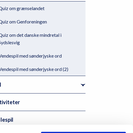
Quiz om grænselandet
Quiz om Genforeningen
Quiz om det danske mindretal i
Sydslesvig
Vendespil med sønderjyske ord
Vendespil med sønderjyske ord (2)
l
iviteter
lespil