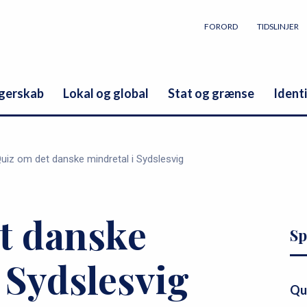
FORORD
TIDSLINJER
rgerskab
Lokal og global
Stat og grænse
Ident
uiz om det danske mindretal i Sydslesvig
t danske
s
P
Sp
e
r
 Sydslesvig
r
i
v
m
Qu