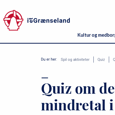
s
Gå
til
e
hovedindhold
r
v
Kultur og medbo
i
c
B
Du er her:
Spil og aktiviteter
Quiz
Q
e
r
m
ø
Quiz om de
e
d
n
mindretal i
k
u
r