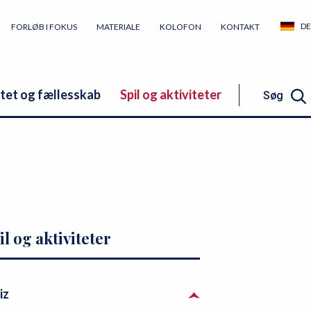
DE
FORLØB I FOKUS
MATERIALE
KOLOFON
KONTAKT
itet og fællesskab
Spil og aktiviteter
Søg
Søg
il og aktiviteter
iz